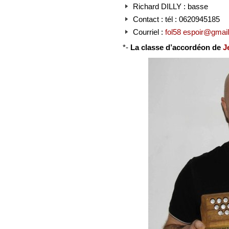
Richard DILLY : basse
Contact : tél : 0620945185
Courriel :
fol58 espoir@gmai
*-
La classe d’accordéon de
J