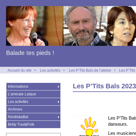
Balade tes pieds !
Accueil du site
>
Les activités
>
Les P’Tits Bals de l’atelier
>
Les P’Tit
Les P’Tits Bals 202
Informations
L’amicale Laïque
Les activités
Archives
NordiskaBal
Les P’Tits Ba
danseurs.
Bréty Trad&Folk
Les musiciens