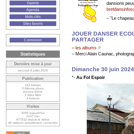
dansions peuv
Galerie
bretdansinfos
Agenda
Mots-clés
– "Le chapeau
Sites favoris
JOUER DANSER ECOU
PARTAGER
Connexion
–
les albums
– Merci Alain Caunac, photogra
Statistiques
Dernière mise à jour
Dimanche 30 juin 2024 
mercredi 8 juillet 2026
*-
Au Fol Espoir
Publication
163 Articles
5 Albums photo
Aucune brève
3 Sites Web
3 Auteurs
Visites
3056 aujourd’hui
4147 hier
977532 depuis le début
46 visiteurs actuellement connectés