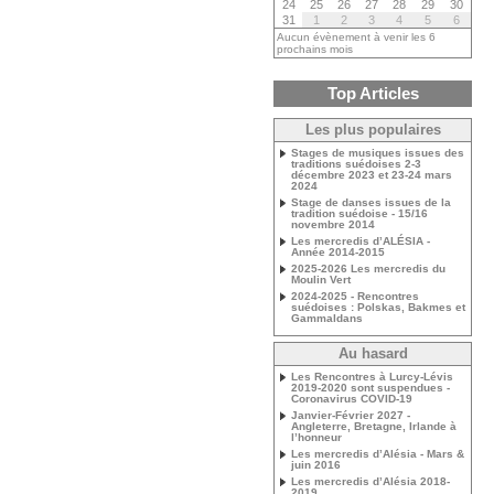
24
25
26
27
28
29
30
31
1
2
3
4
5
6
Aucun évènement à venir les 6
prochains mois
Top Articles
Les plus populaires
Stages de musiques issues des
traditions suédoises 2-3
décembre 2023 et 23-24 mars
2024
Stage de danses issues de la
tradition suédoise - 15/16
novembre 2014
Les mercredis d’ALÉSIA -
Année 2014-2015
2025-2026 Les mercredis du
Moulin Vert
2024-2025 - Rencontres
suédoises : Polskas, Bakmes et
Gammaldans
Au hasard
Les Rencontres à Lurcy-Lévis
2019-2020 sont suspendues -
Coronavirus COVID-19
Janvier-Février 2027 -
Angleterre, Bretagne, Irlande à
l’honneur
Les mercredis d’Alésia - Mars &
juin 2016
Les mercredis d’Alésia 2018-
2019