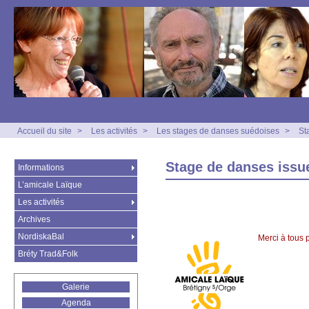
Accueil du site
>
Les activités
>
Les stages de danses suédoises
>
St
Stage de danses issu
Informations
L’amicale Laïque
Les activités
Archives
NordiskaBal
Merci à tous 
Bréty Trad&Folk
Galerie
Agenda