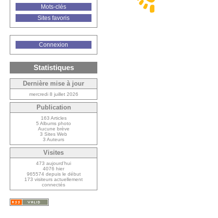
Mots-clés
Sites favoris
Connexion
Statistiques
Dernière mise à jour
mercredi 8 juillet 2026
Publication
163 Articles
5 Albums photo
Aucune brève
3 Sites Web
3 Auteurs
Visites
473 aujourd’hui
4076 hier
965574 depuis le début
173 visiteurs actuellement
connectés