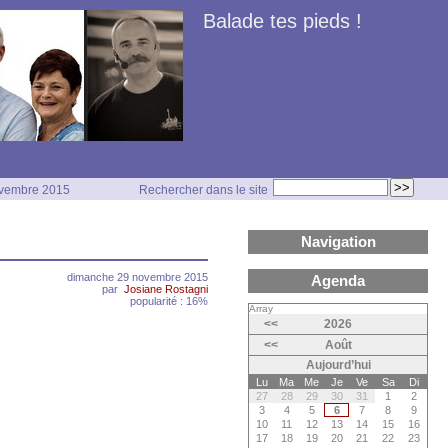
Balade tes pieds !
Novembre 2015
Rechercher dans le site
Navigation
dimanche 29 novembre 2015
Agenda
par
Josiane Rostagni
popularité : 16%
Array
<<
2026
<<
Août
Aujourd’hui
Lu
Ma
Me
Je
Ve
Sa
Di
27
28
29
30
31
1
2
3
4
5
6
7
8
9
10
11
12
13
14
15
16
17
18
19
20
21
22
23