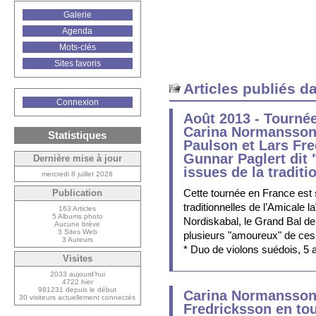
Galerie
Agenda
Mots-clés
Sites favoris
Articles publiés d
Connexion
Août 2013 - Tourné
Carina Normansson,
Statistiques
Paulson et Lars Fre
Gunnar Paglert dit 
Dernière mise à jour
issues de la tradit
mercredi 8 juillet 2026
Cette tournée en France est 
Publication
traditionnelles de l’Amicale 
163 Articles
5 Albums photo
Nordiskabal, le Grand Bal de
Aucune brève
3 Sites Web
plusieurs "amoureux" de ces
3 Auteurs
* Duo de violons suédois, 5 
Visites
2033 aujourd’hui
4722 hier
981231 depuis le début
Carina Normansson 
30 visiteurs actuellement connectés
Fredricksson en tou