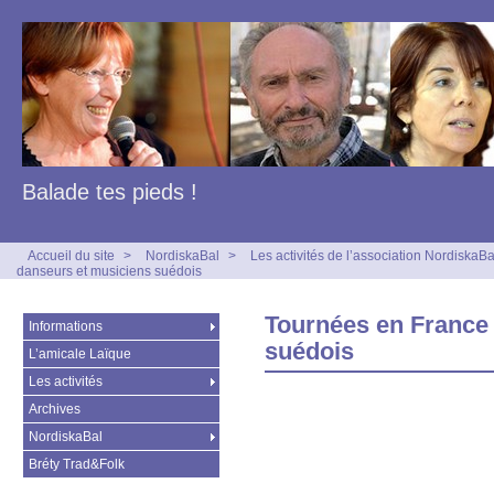
Balade tes pieds !
Accueil du site
>
NordiskaBal
>
Les activités de l’association NordiskaBa
danseurs et musiciens suédois
Tournées en France
Informations
suédois
L’amicale Laïque
Les activités
Archives
NordiskaBal
Bréty Trad&Folk