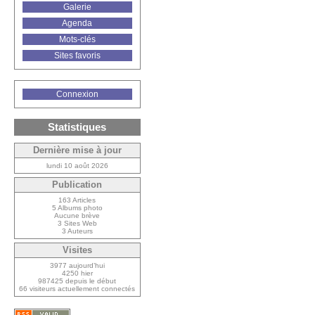
Galerie
Agenda
Mots-clés
Sites favoris
Connexion
Statistiques
Dernière mise à jour
lundi 10 août 2026
Publication
163 Articles
5 Albums photo
Aucune brève
3 Sites Web
3 Auteurs
Visites
3977 aujourd’hui
4250 hier
987425 depuis le début
66 visiteurs actuellement connectés