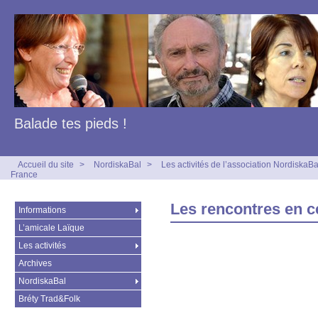
Balade tes pieds !
Accueil du site
>
NordiskaBal
>
Les activités de l’association NordiskaBa
France
Les rencontres en c
Informations
L’amicale Laïque
Les activités
Archives
NordiskaBal
Bréty Trad&Folk