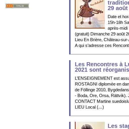
traditi
29 août
Date et hor
15h-18h Sa
après-midi
(gratuit) Dimanche 29 août 
Lieu En Brière, Château-sur-
A qui s’adresse ces Rencont
Les Rencontres à L
2021 sont réorgani
L’ENSEIGNEMENT est assur
ROSTAGNI diplomée en danse
de Föllinge 2010, Bygdedan
- Boda, Ore, Orsa, Rättvik)
CONTACT Martine suedoisl
LIEU Local (…)
Les sta