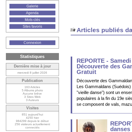
Galerie
Agenda
Mots-clés
Sites favoris
Articles publiés d
Connexion
Statistiques
REPORTE - Samedi 
Découverte des Ga
Dernière mise à jour
Gratuit
mercredi 8 juillet 2026
Découverte des Gammalda
Publication
Les Gammaldans (Suédois) o
163 Articles
5 Albums photo
"vieille danse") sont un ens
Aucune brève
3 Sites Web
populaires à la fin du 19e siè
3 Auteurs
se composent de vals, mazurk
Visites
851 aujourd’hui
4250 hier
984299 depuis le début
REPORT
256 visiteurs actuellement
connectés
danses 