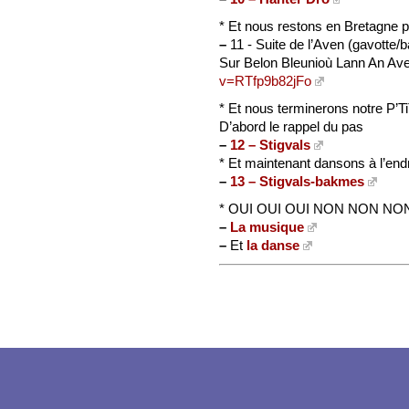
* Et nous restons en Bretagne p
–
11 - Suite de l’Aven (gavotte/
Sur Belon Bleunioù Lann An Av
v=RTfp9b82jFo
* Et nous terminerons notre P’T
D’abord le rappel du pas
–
12 – Stigvals
* Et maintenant dansons à l’endr
–
13 – Stigvals-bakmes
* OUI OUI OUI NON NON NON Je 
–
La musique
–
Et
la danse