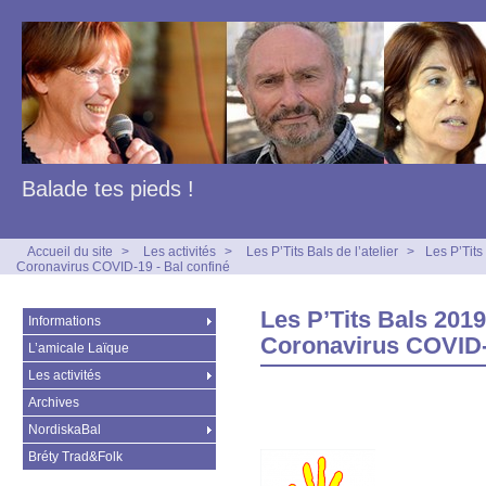
Balade tes pieds !
Accueil du site
>
Les activités
>
Les P’Tits Bals de l’atelier
>
Les P’Tit
Coronavirus COVID-19 - Bal confiné
Les P’Tits Bals 201
Informations
Coronavirus COVID-1
L’amicale Laïque
Les activités
Archives
NordiskaBal
Bréty Trad&Folk