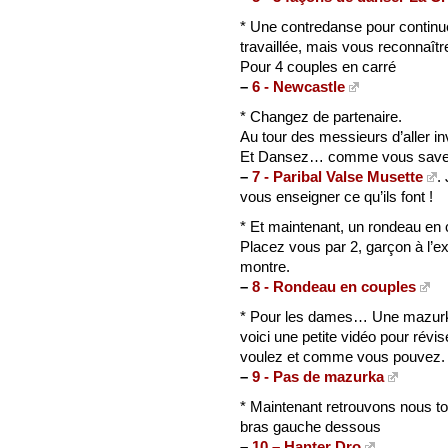
* Une contredanse pour continu
travaillée, mais vous reconnaîtr
Pour 4 couples en carré
–
6 - Newcastle
* Changez de partenaire.
Au tour des messieurs d’aller in
Et Dansez… comme vous save
–
7 - Paribal Valse Musette
.
vous enseigner ce qu’ils font !
* Et maintenant, un rondeau en 
Placez vous par 2, garçon à l’ex
montre.
–
8 - Rondeau en couples
* Pour les dames… Une mazurk
voici une petite vidéo pour ré
voulez et comme vous pouvez. C
–
9 - Pas de mazurka
* Maintenant retrouvons nous to
bras gauche dessous
–
10 – Hanter Dro