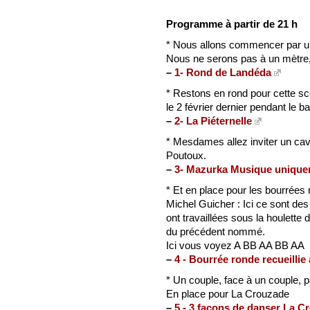
Programme à partir de 21 h
* Nous allons commencer par u
Nous ne serons pas à un mètre
–
1- Rond de Landéda
* Restons en rond pour cette s
le 2 février dernier pendant le b
–
2- La Piéternelle
* Mesdames allez inviter un cava
Poutoux.
–
3- Mazurka Musique unique
* Et en place pour les bourrées 
Michel Guicher : Ici ce sont des
ont travaillées sous la houlette
du précédent nommé.
Ici vous voyez A BB AA BB AA
–
4 - Bourrée ronde recueillie
* Un couple, face à un couple, pa
En place pour La Crouzade
–
5 - 3 façons de danser La C