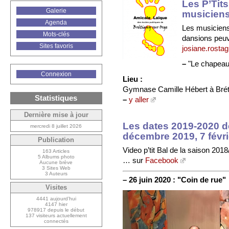
Les P’Tit
Galerie
musiciens
Agenda
Les musiciens
Mots-clés
dansions peu
Sites favoris
josiane.rosta
–
"Le chapeau"
Connexion
Lieu :
Gymnase Camille Hébert à Brétig
Statistiques
–
y aller
Dernière mise à jour
Les dates 2019-2020 de
mercredi 8 juillet 2026
décembre 2019, 7 févrie
Publication
Video p’tit Bal de la saison 201
163 Articles
5 Albums photo
… sur
Facebook
Aucune brève
3 Sites Web
3 Auteurs
–
26 juin 2020 :
"Coin de rue"
Visites
4441 aujourd’hui
4147 hier
978917 depuis le début
137 visiteurs actuellement
connectés