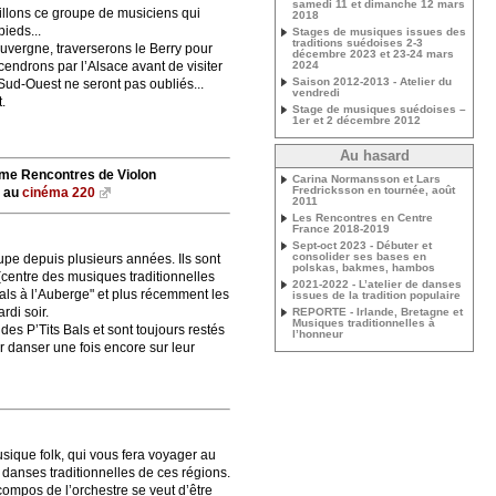
samedi 11 et dimanche 12 mars
illons ce groupe de musiciens qui
2018
ieds...
Stages de musiques issues des
traditions suédoises 2-3
uvergne, traverserons le Berry pour
décembre 2023 et 23-24 mars
endrons par l’Alsace avant de visiter
2024
Saison 2012-2013 - Atelier du
Sud-Ouest ne seront pas oubliés...
vendredi
.
Stage de musiques suédoises –
1er et 2 décembre 2012
Au hasard
me Rencontres de Violon
Carina Normansson et Lars
Fredricksson en tournée, août
e au
cinéma 220
2011
Les Rencontres en Centre
France 2018-2019
Sept-oct 2023 - Débuter et
consolider ses bases en
pe depuis plusieurs années. Ils sont
polskas, bakmes, hambos
centre des musiques traditionnelles
2021-2022 - L’atelier de danses
"Bals à l’Auberge" et plus récemment les
issues de la tradition populaire
di soir.
REPORTE - Irlande, Bretagne et
Musiques traditionnelles à
des P’Tits Bals et sont toujours restés
l’honneur
 danser une fois encore sur leur
sique folk, qui vous fera voyager au
s danses traditionnelles de ces régions.
 compos de l’orchestre se veut d’être