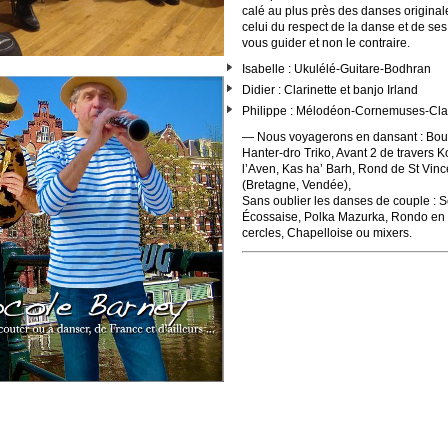
calé au plus près des danses original
celui du respect de la danse et de ses
vous guider et non le contraire.
Isabelle : Ukulélé-Guitare-Bodhran
Didier : Clarinette et banjo Irland
Philippe : Mélodéon-Cornemuses-Clar
— Nous voyagerons en dansant : Bour
Hanter-dro Triko, Avant 2 de travers K
l’Aven, Kas ha’ Barh, Rond de St Vinc
(Bretagne, Vendée),
Sans oublier les danses de couple : Sc
Écossaise, Polka Mazurka, Rondo en co
cercles, Chapelloise ou mixers.