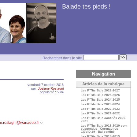
Balade tes pieds !
Rechercher dans le site
Navigation
Articles de la rubrique
vendredi 7 octobre 2016
par
Josiane Rostagni
Les P’Tits Bals 2026-2027
popularité : 56%
Les P’Tits Bals 2025-2026
Les P’Tits Bals 2024-2025
Les P’Tits Bals 2023-2024
Les P’Tits Bals 2022-2023
Les P’Tits Bals 2021-2022
Les P’Tits Bals confinés 2020-
2021
ne.rostagni@wanadoo.fr
Les P’Tits Bals 2019-2020 sont
suspendus - Coronavirus
COVID-19 - Bal confiné
Les P’Tits Bals 2018-2019