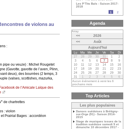
Les P’Tits Bals - Saison 2017-
2018
1
2
Agenda
(Rencontres de violons au
Array
<<
2026
<<
Août
ens :
Aujourd’hui
Lu
Ma
Me
Je
Ve
Sa
Di
27
28
29
30
31
1
2
3
4
5
6
7
8
9
 pipe ou veuze) : Michel Rougetet
10
11
12
13
14
15
16
17
18
19
20
21
22
23
e (Gavotte, gavotte de l’aven, Plinn,
24
25
26
27
28
29
30
avant deux), des bourrées (2 temps, 3
31
1
2
3
4
5
6
uple (valses, scottishes, mazurka,
Aucun évènement à venir les 6
prochains mois
Facebook de l’Amicale Laïque des
e
Top Articles
s"
de chartrettes
Les plus populaires
s : violon
Danses suédoises à Brétigny-
sur-Orge (91) - Saison 2014-
et Prairial Bages : accordéon
2015
Stage de musiques issues de la
tradition suédoise samedi 9 et
dimanche 10 décembre 2017 -