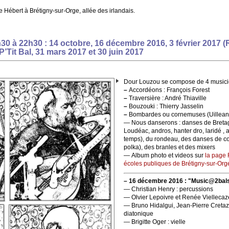
Hébert à Brétigny-sur-Orge, allée des irlandais.
30 à 22h30 : 14 octobre, 16 décembre 2016, 3 février 2017 
 P’Tit Bal, 31 mars 2017 et 30 juin 2017
Dour Louzou se compose de 4 musici
–
Accordéons : François Forest
–
Traversière : André Thiaville
–
Bouzouki : Thierry Jasselin
–
Bombardes ou cornemuses (Uilleann
— Nous danserons : danses de Bretagn
Loudéac, andros, hanter dro, laridé , 
temps), du rondeau, des danses de co
polka), des branles et des mixers
— Album photo et videos sur
la page 
écoles publiques de Brétigny-sur-Org
–
16 décembre 2016 :
"Music@2bal
— Christian Henry : percussions
— Olvier Lepoivre et Renée Viellecaze
— Bruno Hidalgui, Jean-Pierre Cretaz 
diatonique
— Brigitte Oger : vielle