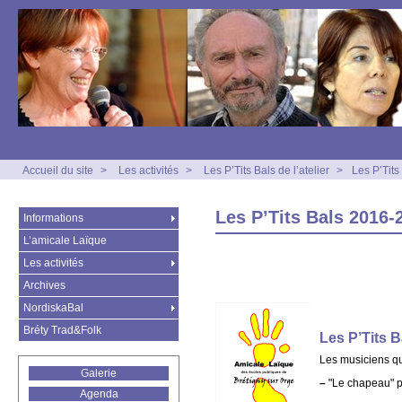
Accueil du site
>
Les activités
>
Les P’Tits Bals de l’atelier
>
Les P’Tit
Les P’Tits Bals 2016-
Informations
L’amicale Laïque
Les activités
Archives
NordiskaBal
Bréty Trad&Folk
Les P’Tits 
Les musiciens qu
Galerie
–
"Le chapeau" p
Agenda