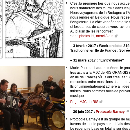
C’est la première fois que nous accue
nous donneront des fourmis dans les p
Nous voyagerons de la Bretagne à l’A
nous rendre en Belgique. Nous redesc
l’Angleterre. La côte vendéenne et le 
et les danses de couples vous raviront
Au plaisir de les rencontrer.
*
des photos ici, merci Alain
–
3 février 2017 :
Week-end des 21è
Traditionnel en Ile de France : Soiré
–
31 mars 2017 :
"En’K’d’danse"
Marie-Paule et Laurent mènent le grou
très actifs à la MJC de RIS ORANGIS (
en Ile de France) où ils ont créé les 
rencontres entre musiciens chaque mar
Ils ont immédiatement adhéré à l’idée 
fidèles. Nous sommes ravis de pouvoir
musique.
Page MJC de RIS
–
30 juin 2017 :
Protocole Barney
Protocole Barney est un groupe de mu
travers de tout le pays par le biais de
Le répertoire basé en totalité sur des