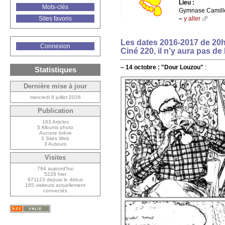
Lieu :
Mots-clés
Gymnase Camille 
–
y aller
Sites favoris
Les dates 2016-2017 de 20h
Connexion
Ciné 220, il n’y aura pas de
–
14 octobre :
"Dour Louzou"
:
Statistiques
Dernière mise à jour
mercredi 8 juillet 2026
Publication
163 Articles
5 Albums photo
Aucune brève
3 Sites Web
3 Auteurs
Visites
794 aujourd’hui
5228 hier
971123 depuis le début
165 visiteurs actuellement
connectés