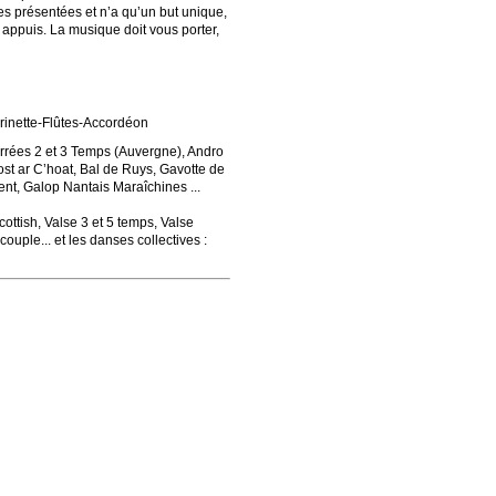
es présentées et n’a qu’un but unique,
 appuis. La musique doit vous porter,
inette-Flûtes-Accordéon
rées 2 et 3 Temps (Auvergne), Andro
ost ar C’hoat, Bal de Ruys, Gavotte de
ent, Galop Nantais Maraîchines ...
ottish, Valse 3 et 5 temps, Valse
uple... et les danses collectives :