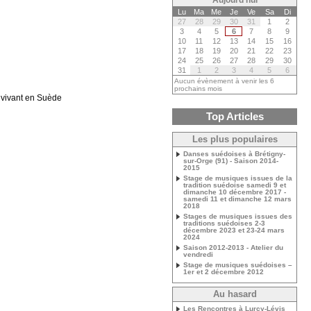
Aujourd’hui
Lu
Ma
Me
Je
Ve
Sa
Di
27
28
29
30
31
1
2
3
4
5
6
7
8
9
10
11
12
13
14
15
16
17
18
19
20
21
22
23
24
25
26
27
28
29
30
31
1
2
3
4
5
6
Aucun évènement à venir les 6
prochains mois
 vivant en Suède
Top Articles
Les plus populaires
Danses suédoises à Brétigny-
sur-Orge (91) - Saison 2014-
2015
Stage de musiques issues de la
tradition suédoise samedi 9 et
dimanche 10 décembre 2017 -
samedi 11 et dimanche 12 mars
2018
Stages de musiques issues des
traditions suédoises 2-3
décembre 2023 et 23-24 mars
2024
Saison 2012-2013 - Atelier du
vendredi
Stage de musiques suédoises –
1er et 2 décembre 2012
Au hasard
Les Rencontres à Lurcy-Lévis