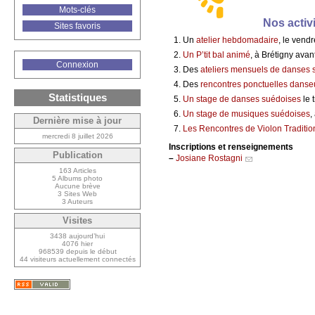
Mots-clés
Nos activ
Sites favoris
Un
atelier hebdomadaire
, le vend
Un P’tit bal animé
, à Brétigny ava
Connexion
Des
ateliers mensuels de danses 
Des
rencontres ponctuelles danse
Statistiques
Un stage de danses suédoises
le 
Un stage de musiques suédoises
,
Dernière mise à jour
Les Rencontres de Violon Traditio
mercredi 8 juillet 2026
Inscriptions et renseignements
Publication
–
Josiane Rostagni
163 Articles
5 Albums photo
Aucune brève
3 Sites Web
3 Auteurs
Visites
3438 aujourd’hui
4076 hier
968539 depuis le début
44 visiteurs actuellement connectés