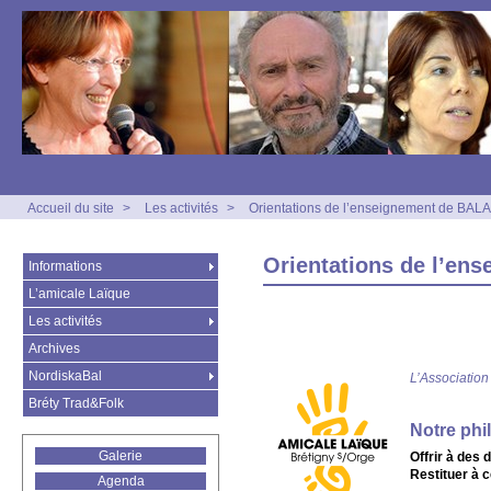
Accueil du site
>
Les activités
>
Orientations de l’enseignement de BA
Orientations de l’e
Informations
L’amicale Laïque
Les activités
Archives
NordiskaBal
L’Association
Bréty Trad&Folk
Notre phi
Galerie
Offrir à des
Restituer à c
Agenda