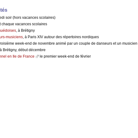
ités
redi soir (hors vacances scolaires)
nt chaque vacances scolaires
suédoises
, à Brétigny
urs-musiciens
, à Paris XIV autour des répertoires nordiques
troisième week-end de novembre animé par un couple de danseurs et un musicien
 à Brétigny, début décembre
nnel en Ile de France
le premier week-end de février