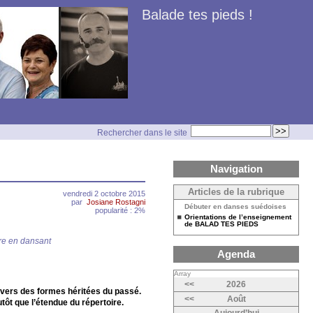
Balade tes pieds !
Rechercher dans le site
Navigation
Articles de la rubrique
vendredi 2 octobre 2015
par
Josiane Rostagni
Débuter en danses suédoises
popularité : 2%
Orientations de l’enseignement
de BALAD TES PIEDS
re en dansant
Agenda
Array
<<
2026
ravers des formes héritées du passé.
<<
Août
tôt que l’étendue du répertoire.