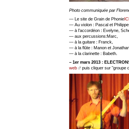
Photo communiquée par Florenc
— Le site de Grain de Phonie
IC
— Au violon : Pascal et Philippe
— à l’accordéon : Evelyne, Sch
— aux percussions:Marc,
— à la guitare : Franck,
— à la flûte : Manon et Jonatha
— à la clarinette : Babeth.
–
1er mars 2013 :
ELECTRONS
web
puis cliquer sur "groupe