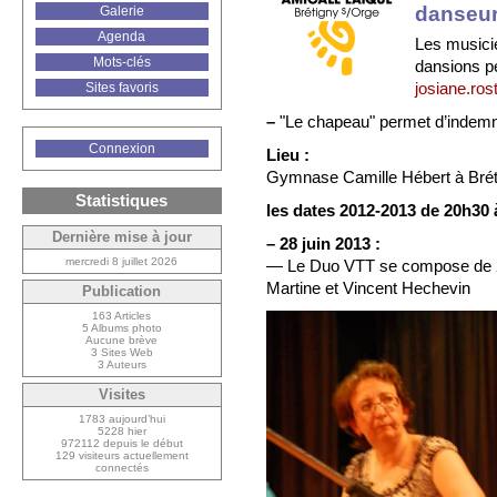
danseur
Galerie
Agenda
Les musicie
Mots-clés
dansions 
josiane.ro
Sites favoris
–
"Le chapeau" permet d’indemn
Connexion
Lieu :
Gymnase Camille Hébert à Brét
Statistiques
les dates 2012-2013 de 20h30 
Dernière mise à jour
–
28 juin 2013 :
mercredi 8 juillet 2026
— Le Duo VTT se compose de 2 vie
Martine et Vincent Hechevin
Publication
163 Articles
5 Albums photo
Aucune brève
3 Sites Web
3 Auteurs
Visites
1783 aujourd’hui
5228 hier
972112 depuis le début
129 visiteurs actuellement
connectés