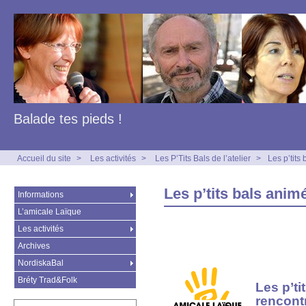
Balade tes pieds !
Accueil du site
>
Les activités
>
Les P’Tits Bals de l’atelier
>
Les p’tit
Les p’tits bals ani
Informations
L’amicale Laïque
Les activités
Archives
NordiskaBal
Bréty Trad&Folk
Les p’ti
rencont