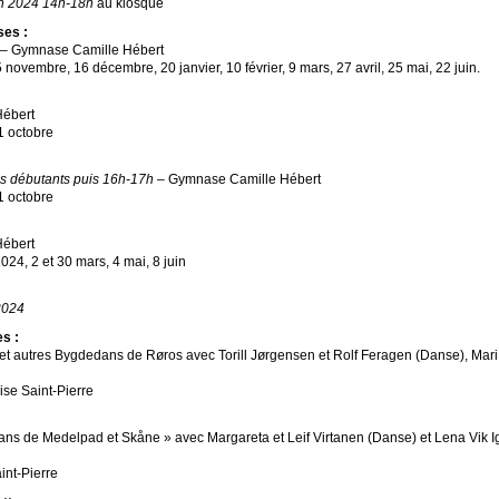
in 2024 14h-18h
au kiosque
ses :
– Gymnase Camille Hébert
ovembre, 16 décembre, 20 janvier, 10 février, 9 mars, 27 avril, 25 mai, 22 juin.
ébert
1 octobre
s débutants puis 16h-17h
– Gymnase Camille Hébert
1 octobre
Hébert
24, 2 et 30 mars, 4 mai, 8 juin
2024
s :
et autres Bygdedans de Røros avec Torill Jørgensen et Rolf Feragen (Danse), Mar
ise Saint-Pierre
ns de Medelpad et Skåne » avec Margareta et Leif Virtanen (Danse) et Lena Vik 
int-Pierre