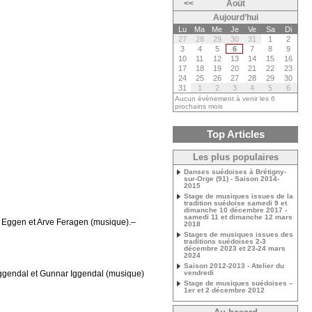
<<
Août
Aujourd’hui
Lu
Ma
Me
Je
Ve
Sa
Di
27
28
29
30
31
1
2
3
4
5
6
7
8
9
10
11
12
13
14
15
16
17
18
19
20
21
22
23
24
25
26
27
28
29
30
31
1
2
3
4
5
6
Aucun évènement à venir les 6
prochains mois
Top Articles
Les plus populaires
Danses suédoises à Brétigny-
sur-Orge (91) - Saison 2014-
2015
Stage de musiques issues de la
tradition suédoise samedi 9 et
dimanche 10 décembre 2017 -
samedi 11 et dimanche 12 mars
i Eggen et Arve Feragen (musique).–
2018
Stages de musiques issues des
traditions suédoises 2-3
décembre 2023 et 23-24 mars
2024
Saison 2012-2013 - Atelier du
Iggendal et Gunnar Iggendal (musique)
vendredi
Stage de musiques suédoises –
1er et 2 décembre 2012