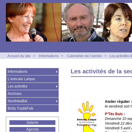
Accueil du site
>
Informations
>
Calendrier de l’année
>
Les activités 
Les activités de la s
Informations
L’amicale Laïque
Les activités
Archives
NordiskaBal
Atelier régulier :
le vendredi soir
Bréty Trad&Folk
P’Tits Bals
:
Dimanche 10 se
Galerie
Vendredi 22 dé
Vendredi 5 avril
Agenda