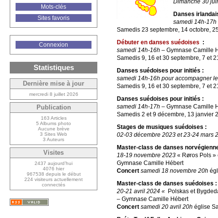
Dimanche 30 ju
Mots-clés
Danses irlandai
Sites favoris
samedi 14h-17h
Samedis 23 septembre, 14 octobre, 25 n
Débuter en danses suédoises
:
Connexion
samedi 14h-16h
– Gymnase Camille H
Samedis 9, 16 et 30 septembre, 7 et 2
Statistiques
Danses suédoises pour initiés :
samedi 14h-16h pour accompagner le
Dernière mise à jour
Samedis 9, 16 et 30 septembre, 7 et 2
mercredi 8 juillet 2026
Danses suédoises pour initiés :
samedi 14h-17h
– Gymnase Camille 
Publication
Samedis 2 et 9 décembre, 13 janvier 20
163 Articles
5 Albums photo
Stages de musiques suédoises :
Aucune brève
3 Sites Web
02-03 décembre 2023 et 23-24 mars 
3 Auteurs
Master-class de danses norvégienne
Visites
18-19 novembre 2023
« Røros Pols » 
Gymnase Camille Hébert
2437 aujourd’hui
4076 hier
Concert
samedi 18 novembre 20h
égl
967538 depuis le début
224 visiteurs actuellement
Master-class de danses suédoises :
connectés
20-21 avril 2024 «
Polskas et Bygdeda
– Gymnase Camille Hébert
Concert
samedi 20 avril 20h
église Sa