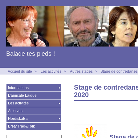
Balade tes pieds !
Accueil du site
>
Les activités
>
Autres stages
>
Stage de contredanse
Stage de contredan
Informations
2020
L’amicale Laïque
Les activités
Archives
NordiskaBal
Bréty Trad&Folk
Stage de 