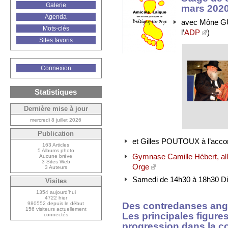
Galerie
mars 202
Agenda
avec Mône GU
Mots-clés
l’
ADP
)
Sites favoris
Connexion
Statistiques
Dernière mise à jour
mercredi 8 juillet 2026
Publication
et Gilles POUTOUX à l’acco
163 Articles
5 Albums photo
Gymnase Camille Hébert, allé
Aucune brève
3 Sites Web
Orge
3 Auteurs
Samedi de 14h30 à 18h30 D
Visites
1354 aujourd’hui
4722 hier
Des contredanses angl
980552 depuis le début
156 visiteurs actuellement
Les principales figure
connectés
progression dans la co