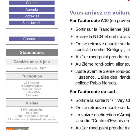
Galerie
Agenda
Vous arrivez en voitur
Mots-clés
Par l’autoroute A10
(en provena
Sites favoris
Sortir sur la Francilienne (N1
Suivre la N104 et sortir à la 
Connexion
On se retrouve ensuite sur la
sortir à la sortie "Brétigny", 
Statistiques
Au 1er rond-point prendre à
Dernière mise à jour
Au 2ième rond-point, aller tou
mercredi 8 juillet 2026
Juste avant le 3ième rond-po
Publication
Hussenot". L’allée des Irlanda
collège Pablo Neruda.
163 Articles
5 Albums photo
Aucune brève
Par l’autoroute du sud :
3 Sites Web
3 Auteurs
Sortir à la sortie N°7 " Viry Ch
Visites
On se retrouve ensuite sur l
3305 aujourd’hui
4076 hier
La suivre en direction d’Arpajo
968406 depuis le début
44 visiteurs actuellement connectés
la sortie "Centre d’Essais en 
Au 1er rond-point prendre à