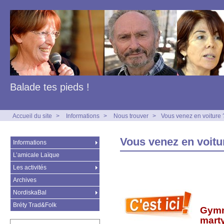
Balade tes pieds !
Accueil du site
>
Informations
>
Nous trouver
>
Vous venez en voiture 
Vous venez en voitu
Informations
L’amicale Laïque
Les activités
Archives
NordiskaBal
Bréty Trad&Folk
Gymn
marty