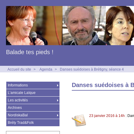
Balade tes pieds !
Accueil du site
>
Agenda
>
Danses suédoises à Brétigny, séance 4
Danses suédoises à B
Informations
L’amicale Laïque
Les activités
Archives
NordiskaBal
23 janvier 2016 à 14h
: Dan
Bréty Trad&Folk