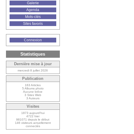
Galerie
Agenda
Mots-clés
Sites favoris
Connexion
Statistiques
Dernière mise à jour
mercredi 8 juillet 2026
Publication
163 Articles
5 Albums photo
Aucune brève
3 Sites Web
3 Auteurs
Visites
1873 aujourd’hui
4722 hier
981071 depuis le début
146 visiteurs actuellement
connectés