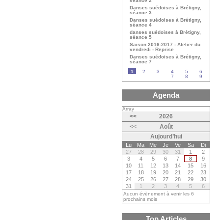
séance 2
Danses suédoises à Brétigny,
séance 3
Danses suédoises à Brétigny,
séance 4
danses suédoises à Brétigny,
séance 5
Saison 2016-2017 - Atelier du
vendredi - Reprise
Danses suédoises à Brétigny,
séance 7
1
2
3
4
5
6
7
8
9
Agenda
Array
<<
2026
<<
Août
Aujourd’hui
Lu
Ma
Me
Je
Ve
Sa
Di
27
28
29
30
31
1
2
3
4
5
6
7
8
9
10
11
12
13
14
15
16
17
18
19
20
21
22
23
24
25
26
27
28
29
30
31
1
2
3
4
5
6
Aucun évènement à venir les 6
prochains mois
Top Articles