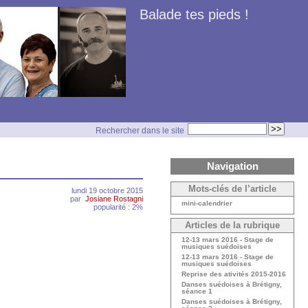
Balade tes pieds !
Rechercher dans le site
Navigation
Mots-clés de l’article
lundi 19 octobre 2015
par
Josiane Rostagni
mini-calendrier
popularité : 2%
Articles de la rubrique
12-13 mars 2016 - Stage de
musiques suédoises
12-13 mars 2016 - Stage de
musiques suédoises
Reprise des ativités 2015-2016
Danses suédoises à Brétigny,
séance 1
Danses suédoises à Brétigny,