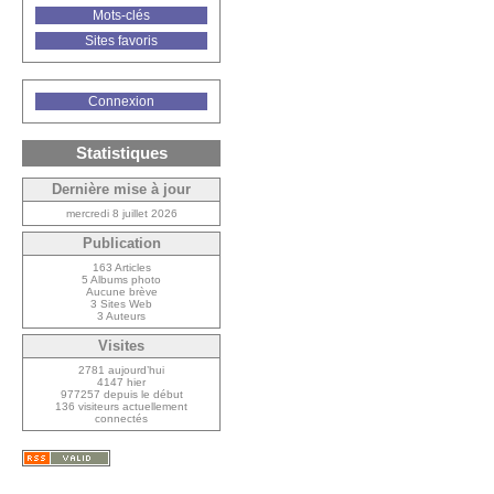
Mots-clés
Sites favoris
Connexion
Statistiques
Dernière mise à jour
mercredi 8 juillet 2026
Publication
163 Articles
5 Albums photo
Aucune brève
3 Sites Web
3 Auteurs
Visites
2781 aujourd’hui
4147 hier
977257 depuis le début
136 visiteurs actuellement
connectés