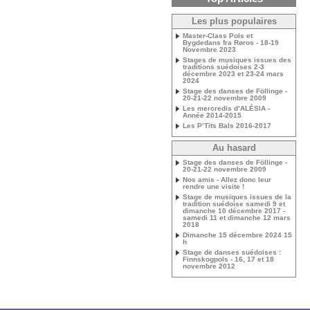
Les plus populaires
Master-Class Pols et
Bygdedans fra Røros - 18-19
Novembre 2023
Stages de musiques issues des
traditions suédoises 2-3
décembre 2023 et 23-24 mars
2024
Stage des danses de Föllinge -
20-21-22 novembre 2009
Les mercredis d’ALÉSIA -
Année 2014-2015
Les P’Tits Bals 2016-2017
Au hasard
Stage des danses de Föllinge -
20-21-22 novembre 2009
Nos amis - Allez donc leur
rendre une visite !
Stage de musiques issues de la
tradition suédoise samedi 9 et
dimanche 10 décembre 2017 -
samedi 11 et dimanche 12 mars
2018
Dimanche 15 décembre 2024 15
h
Stage de danses suédoises :
Finnskogpols - 16, 17 et 18
novembre 2012