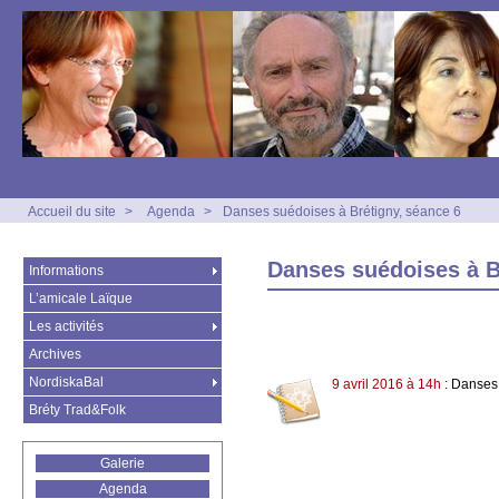
Accueil du site
>
Agenda
>
Danses suédoises à Brétigny, séance 6
Danses suédoises à B
Informations
L’amicale Laïque
Les activités
Archives
NordiskaBal
9 avril 2016 à 14h
: Danses
Bréty Trad&Folk
Galerie
Agenda