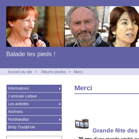
Balade tes pieds !
Accueil du site
>
Albums photos
>
Merci
Merci
Informations
L’amicale Laïque
Les activités
Archives
NordiskaBal
Bréty Trad&Folk
Grande fête des
–
20 ans
d’une grande amitié av