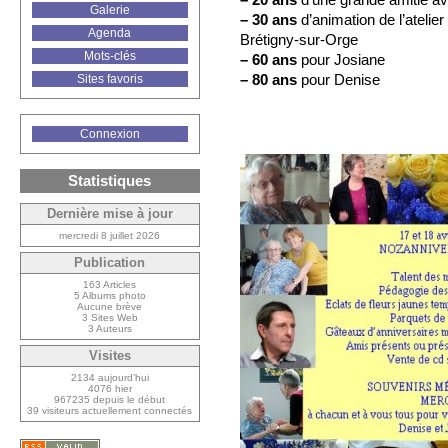
Galerie
–
30 ans
d’animation de l’atelier
Agenda
Brétigny-sur-Orge
Mots-clés
–
60 ans
pour Josiane
–
80 ans
pour Denise
Sites favoris
Connexion
Statistiques
Dernière mise à jour
mercredi 8 juillet 2026
Publication
163 Articles
5 Albums photo
Aucune brève
3 Sites Web
3 Auteurs
Visites
2134 aujourd’hui
4076 hier
967235 depuis le début
39 visiteurs actuellement connectés