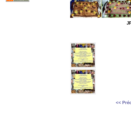
JP
<< Pré