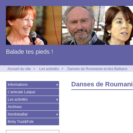
Balade tes pieds !
Accueil du site
>
Les activités
>
Danses de Roumanie et des Balkans
Danses de Roumanie
Informations
L’amicale Laïque
Les activités
Archives
NordiskaBal
Bréty Trad&Folk