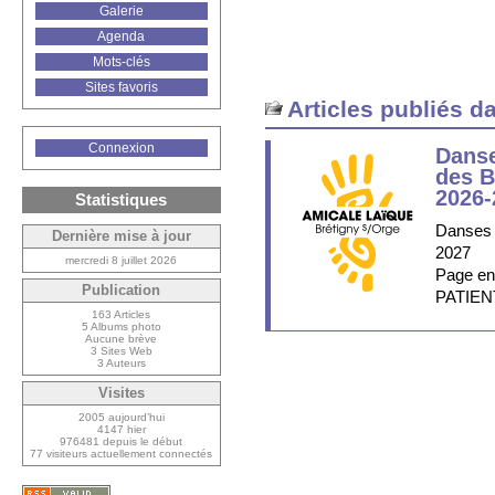
Galerie
Agenda
Mots-clés
Sites favoris
Articles publiés d
Connexion
Danse
des B
2026-
Statistiques
Danses 
Dernière mise à jour
2027
mercredi 8 juillet 2026
Page en
Publication
PATIE
163 Articles
5 Albums photo
Aucune brève
3 Sites Web
3 Auteurs
Visites
2005 aujourd’hui
4147 hier
976481 depuis le début
77 visiteurs actuellement connectés