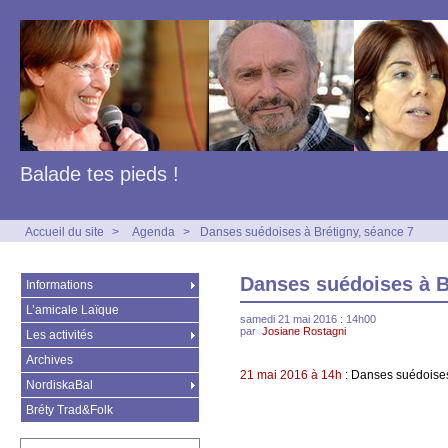
Balade tes pieds !
Accueil du site
>
Agenda
>
Danses suédoises à Brétigny, séance 7
Danses suédoises à B
Informations
L’amicale Laïque
samedi 21 mai 2016 : 14h00
par
Josiane Rostagni
Les activités
Archives
21 mai 2016 à 14h
: Danses suédoise
NordiskaBal
Bréty Trad&Folk