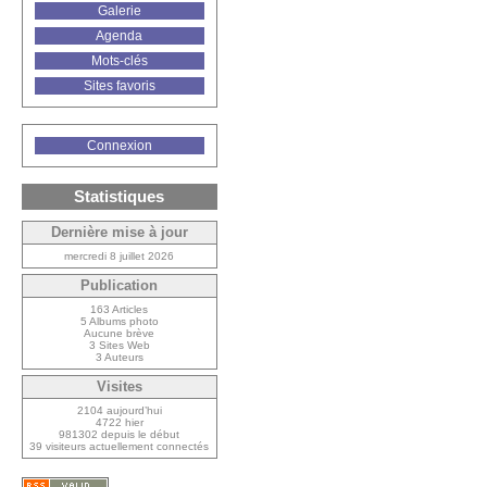
Galerie
Agenda
Mots-clés
Sites favoris
Connexion
Statistiques
Dernière mise à jour
mercredi 8 juillet 2026
Publication
163 Articles
5 Albums photo
Aucune brève
3 Sites Web
3 Auteurs
Visites
2104 aujourd’hui
4722 hier
981302 depuis le début
39 visiteurs actuellement connectés