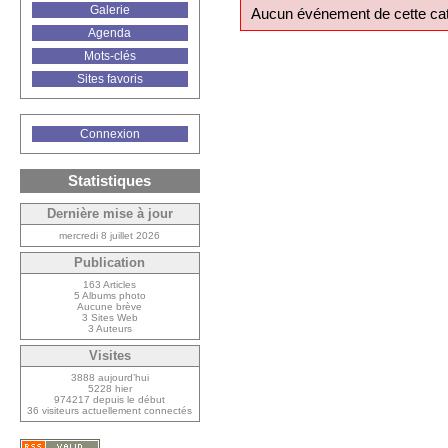
Galerie
Aucun événement de cette cat
Agenda
Mots-clés
Sites favoris
Connexion
Statistiques
Dernière mise à jour
mercredi 8 juillet 2026
Publication
163 Articles
5 Albums photo
Aucune brève
3 Sites Web
3 Auteurs
Visites
3888 aujourd’hui
5228 hier
974217 depuis le début
36 visiteurs actuellement connectés