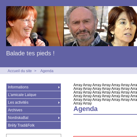
Balade tes pieds !
Accueil du site
>
Agenda
Array Array Array Array Array Array Arra
Informations
Array Array Array Array Array Array Arra
Array Array Array Array Array Array Arra
L’amicale Laïque
Array Array Array Array Array Array Arra
Array Array Array Array Array Array Arra
Les activités
Array Array
Agenda
Archives
NordiskaBal
Bréty Trad&Folk