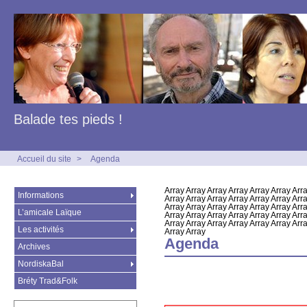
Balade tes pieds !
Accueil du site
>
Agenda
Array Array Array Array Array Array Arra
Informations
Array Array Array Array Array Array Arra
Array Array Array Array Array Array Arra
L’amicale Laïque
Array Array Array Array Array Array Arra
Array Array Array Array Array Array Arra
Les activités
Array Array
Agenda
Archives
NordiskaBal
Bréty Trad&Folk