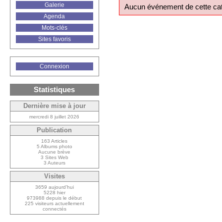
Galerie
Aucun événement de cette cat
Agenda
Mots-clés
Sites favoris
Connexion
Statistiques
Dernière mise à jour
mercredi 8 juillet 2026
Publication
163 Articles
5 Albums photo
Aucune brève
3 Sites Web
3 Auteurs
Visites
3659 aujourd’hui
5228 hier
973988 depuis le début
225 visiteurs actuellement
connectés