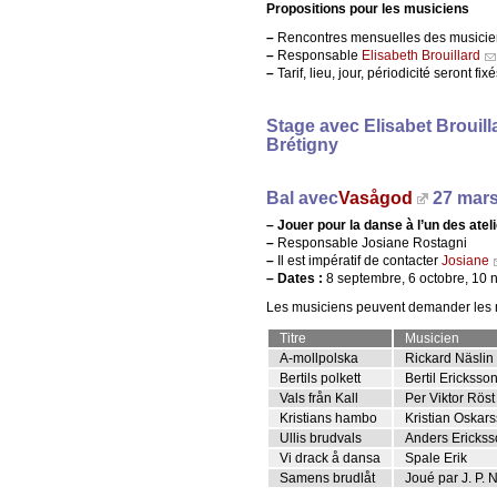
Propositions pour les musiciens
–
Rencontres mensuelles des musiciens 
–
Responsable
Elisabeth Brouillard
–
Tarif, lieu, jour, périodicité seront fi
Stage avec
Elisabet Brouill
Brétigny
Bal avec
Vasågod
27 mars 
–
Jouer pour la danse à l’un des atel
–
Responsable Josiane Rostagni
–
Il est impératif de contacter
Josiane
–
Dates :
8 septembre, 6 octobre, 10 nov
Les musiciens peuvent demander les m
Titre
Musicien
A-mollpolska
Rickard Näslin
Bertils polkett
Bertil Ericksso
Vals från Kall
Per Viktor Röst
Kristians hambo
Kristian Oskar
Ullis brudvals
Anders Ericks
Vi drack å dansa
Spale Erik
Samens brudlåt
Joué par J. P. 