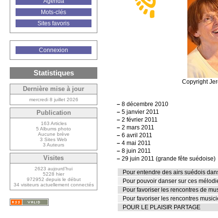
Agenda
Mots-clés
Sites favoris
Connexion
Statistiques
Copyright Je
Dernière mise à jour
mercredi 8 juillet 2026
–
8 décembre 2010
–
5 janvier 2011
Publication
–
2 février 2011
163 Articles
–
2 mars 2011
5 Albums photo
Aucune brève
–
6 avril 2011
3 Sites Web
–
4 mai 2011
3 Auteurs
–
8 juin 2011
Visites
–
29 juin 2011 (grande fête suédoise)
2623 aujourd’hui
Pour entendre des airs suédois dans
5228 hier
972952 depuis le début
Pour pouvoir danser sur ces mélod
34 visiteurs actuellement connectés
Pour favoriser les rencontres de mu
Pour favoriser les rencontres musi
POUR LE PLAISIR PARTAGE