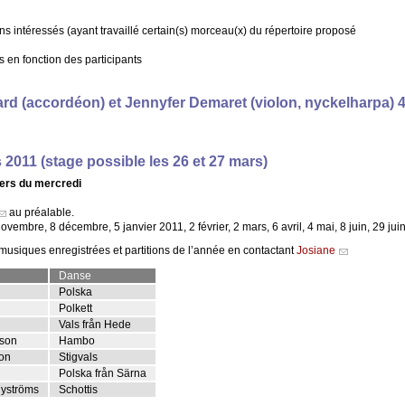
intéressés (ayant travaillé certain(s) morceau(x) du répertoire proposé
xés en fonction des participants
ard
(accordéon) et
Jennyfer Demaret
(violon, nyckelharpa)
4
2011 (stage possible les 26 et 27 mars)
iers du mercredi
au préalable.
embre, 8 décembre, 5 janvier 2011, 2 février, 2 mars, 6 avril, 4 mai, 8 juin, 29 juin
usiques enregistrées et partitions de l’année en contactant
Josiane
Danse
Polska
n
Polkett
Vals från Hede
sson
Hambo
son
Stigvals
Polska från Särna
Nyströms
Schottis