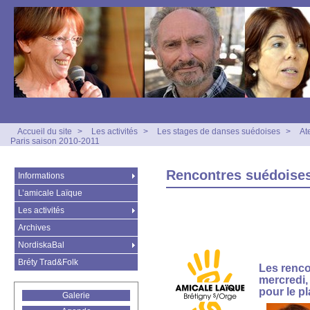
Accueil du site
>
Les activités
>
Les stages de danses suédoises
>
At
Paris saison 2010-2011
Rencontres suédoises
Informations
L’amicale Laïque
Les activités
Archives
NordiskaBal
Bréty Trad&Folk
Les renco
mercredi,
pour le pl
Galerie