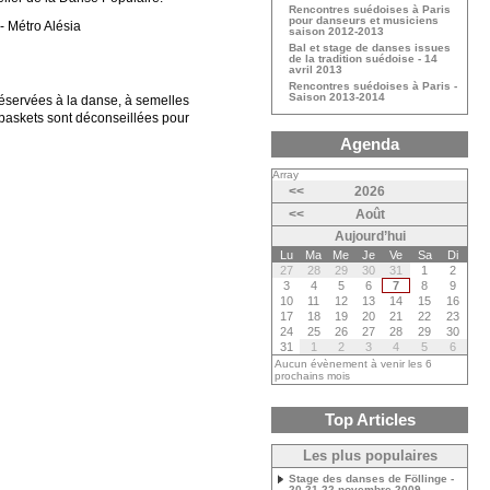
Rencontres suédoises à Paris
pour danseurs et musiciens
- Métro Alésia
saison 2012-2013
Bal et stage de danses issues
de la tradition suédoise - 14
avril 2013
Rencontres suédoises à Paris -
Saison 2013-2014
réservées à la danse, à semelles
 baskets sont déconseillées pour
Agenda
Array
<<
2026
<<
Août
Aujourd’hui
Lu
Ma
Me
Je
Ve
Sa
Di
27
28
29
30
31
1
2
3
4
5
6
7
8
9
10
11
12
13
14
15
16
17
18
19
20
21
22
23
24
25
26
27
28
29
30
31
1
2
3
4
5
6
Aucun évènement à venir les 6
prochains mois
Top Articles
Les plus populaires
Stage des danses de Föllinge -
20-21-22 novembre 2009