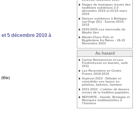
Stages de musiques issues des
traditions suédoises 2-3
décembre 2023 et 23-24 mars
2024
Danses suédoises à Brétigny-
sur-Orge (91) - Saison 2014-
2015
2025-2026 Les mercredis du
Moulin Vert
 et 5 décembre 2010 à
Master-Class Pols et
Bygdedans fra Røros - 18-19
Novembre 2023
Au hasard
Carina Normansson et Lars
Fredricksson en tournée, août
2011
Les Rencontres en Centre
France 2018-2019
 (fête)
Sept-oct 2023 - Débuter et
consolider ses bases en
polskas, bakmes, hambos
2021-2022 - L’atelier de danses
issues de la tradition populaire
REPORTE - Irlande, Bretagne et
Musiques traditionnelles à
l’honneur