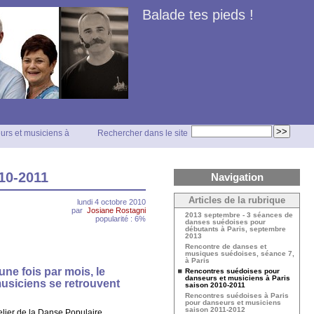
Balade tes pieds !
urs et musiciens à
Rechercher dans le site
10-2011
Navigation
Articles de la rubrique
lundi 4 octobre 2010
par
Josiane Rostagni
2013 septembre - 3 séances de
popularité : 6%
danses suédoises pour
débutants à Paris, septembre
2013
Rencontre de danses et
musiques suédoises, séance 7,
à Paris
ne fois par mois, le
Rencontres suédoises pour
danseurs et musiciens à Paris
usiciens se retrouvent
saison 2010-2011
Rencontres suédoises à Paris
pour danseurs et musiciens
saison 2011-2012
elier de la Danse Populaire.