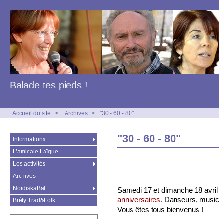
Balade tes pieds !
Accueil du site
>
Archives
>
"30 - 60 - 80"
"30 - 60 - 80"
Informations
L’amicale Laïque
Les activités
Archives
NordiskaBal
Samedi 17 et dimanche 18 avril
anniversaires.
Danseurs, musicie
Bréty Trad&Folk
Vous êtes tous bienvenus !