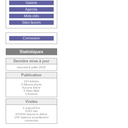
Galerie
Agenda
Mots-clés
Sites favoris
Connexion
Statistiques
Dernière mise à jour
mercredi 8 juillet 2026
Publication
163 Articles
5 Albums photo
Aucune brève
3 Sites Web
3 Auteurs
Visites
0 aujourd’hui
5163 hier
970264 depuis le début
156 visiteurs actuellement
connectés