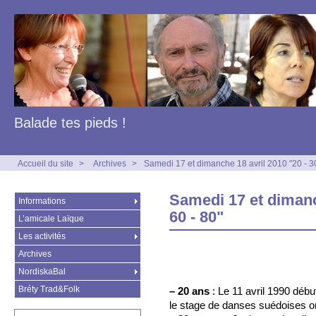
Balade tes pieds !
Accueil du site
>
Archives
>
Samedi 17 et dimanche 18 avril 2010 "20 - 30
Samedi 17 et dimanch
Informations
60 - 80"
L’amicale Laïque
Les activités
Archives
NordiskaBal
Bréty Trad&Folk
–
20 ans
: Le 11 avril 1990 débu
le stage de danses suédoises 