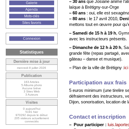
–
30 ans
que Josiane anime l’ate
Galerie
laïque à Brétigny-sur-Orge
Agenda
–
60 ans
: oui, elle est sexagéna
Mots-clés
–
80 ans
: le 17 avril 2010,
Deni
Sites favoris
mettons tout en œuvre pour qu’e
–
Samedi de 15 h à 19 h
, Gymn
avec les instructeurs présents.
Connexion
–
Dimanche de 12 h à 20 h
, S
Statistiques
grande fête (repas partagé, avec
gâteau – danse et musique).
Dernière mise à jour
–
Plan de la ville de Brétigny :
ici
mercredi 8 juillet 2026
Publication
Participation aux frais
163 Articles
5 Albums photo
Aucune brève
5 euros minimum (une tirelire ser
3 Sites Web
3 Auteurs
défraiement des instructeurs, v
Dijon, sonorisation, location de
Visites
0 aujourd’hui
5191 hier
970292 depuis le début
Contact et inscription
205 visiteurs actuellement
connectés
–
Pour participer :
luis.laporte