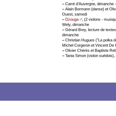
–
Carré d’Auvergne, dimanche -
–
Alain Bormann (danse) et Olivi
Ouest, samedi
–
Dzouga
, (2 violons - musiq
Wely, dimanche
–
Gérard Brey, lecture de textes 
dimanche
–
Christian Hugues ("La polka d
Michel Corgeron et Vincent De
–
Olivier Chérès et Baptiste Re
–
Tania Simon (violon suédois),