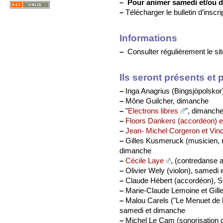
–
Pour animer samedi et/ou 
–
Télécharger le bulletin d’inscri
Informations
–
Consulter régulièrement le sit
Ils seront présents et 
–
Inga Anagrius (Bingsjöpolskor
–
Mône Guilcher, dimanche
–
"
Electrons libres
", dimanche
–
Floors Dankers (accordéon) et 
–
Jean- Michel Corgeron et Vin
–
Gilles Kusmeruck (musicien, r
dimanche
–
Cécile Laye
, (contredanse 
–
Olivier Wely (violon), samedi
–
Claude Hébert (accordéon), S
–
Marie-Claude Lemoine et Gil
–
Malou Carels ("Le Menuet de 
samedi et dimanche
–
Michel Le Cam (sonorisation 