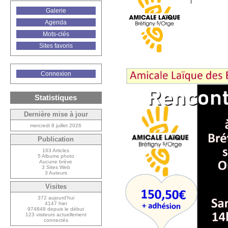
|
Galerie
Agenda
Mots-clés
Sites favoris
Connexion
Statistiques
Dernière mise à jour
mercredi 8 juillet 2026
Publication
163 Articles
5 Albums photo
Aucune brève
3 Sites Web
3 Auteurs
Visites
372 aujourd’hui
4147 hier
974848 depuis le début
123 visiteurs actuellement
connectés