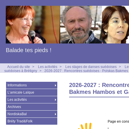
Balade tes pieds !
Accueil du site
>
Les activités
>
Les stages de danses suédoises
>
Le
suédoises à Brétigny
>
2026-2027 : Rencontres suédoises - Polskas Bakm
2026-2027 : Rencontr
Informations
Bakmes Hambos et 
L’amicale Laïque
Les activités
Archives
NordiskaBal
Bréty Trad&Folk
Page en con