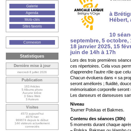
Galerie
à Bréti
Agenda
Hébert, 
Mots-clés
Sites favoris
10 séan
septembre, 5 octobre,
Connexion
18 janvier 2025, 15 févr
juin de 14h à 17h
Statistiques
Lors des trois premières séanc
ces répertoires. Cela vous perm
Dernière mise à jour
d’apprendre l’autre rôle que celu
mercredi 8 juillet 2026
Chacun évoluera dans « sa prop
Publication
seront améliorés ; fluidité, dou
163 Articles
mémorisation corporelle seront s
5 Albums photo
Aucune brève
Les danseurs et danseuses sans
3 Sites Web
3 Auteurs
Niveau
Visites
Tourner Polskas et Bakmes.
4573 aujourd’hui
4076 hier
Contenu des séances (30h)
969674 depuis le début
144 visiteurs actuellement
5 moments durant chaque après
connectés
–
Polska, Bakmes ou Hambo c