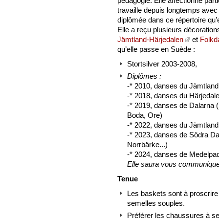
pédagogie. Elle affectionne part
travaille depuis longtemps avec 
diplômée dans ce répertoire qu’e
Elle a reçu plusieurs décoratio
Jämtland-Härjedalen
et
Folkd
qu’elle passe en Suède :
Stortsilver 2003-2008,
Diplômes :
-* 2010, danses du Jämtland 
-* 2018, danses du Härjedal
-* 2019, danses de Dalarna (
Boda, Ore)
-* 2022, danses du Jämtlan
-* 2023, danses de Södra Da
Norrbärke...)
-* 2024, danses de Medelpad
Elle saura vous communiquer c
Tenue
Les baskets sont à proscrire
semelles souples.
Préférer les chaussures à sem