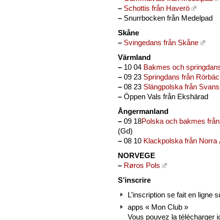
–
Schottis från Haverö
–
Snurrbocken från Medelpad
Skåne
–
Svingedans från Skåne
Värmland
–
10 04
Bakmes och springdans
–
09 23
Springdans från Rörbä
–
08 23
Slängpolska från Svan
–
Öppen Vals från Ekshärad
Ångermanland
–
09 18
Polska och bakmes frå
(Gd)
–
08 10
Klackpolska från Norra 
NORVEGE
–
Røros Pols
S’inscrire
L’inscription se fait en ligne
apps « Mon Club »
Vous pouvez la télécharger ic