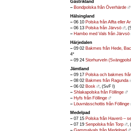
Gästrikland
–
Bondpolska från Överhärde
Hälsingland
–
06 10
Polska från Alfta eller A
–
06 13
Polska från Järvsö
, (
–
Hambo med Vals från Järvsö
Härjedalen
–
09 02
Bakmes från Hede, Bac
4*
–
09 24
Storhurveln (Svängpols
Jämtland
–
09 17
Polska och bakmes från
–
08 02
Bakmes från Ragunda
–
06 02
Bosk
, (SvF I)
–
Shlakapolska från Föllinge
–
Hyfs från Föllinge
–
Löuvnässchottis från Föllinge
Medelpad
–
07 15
Polska från Haverö – s
–
07 19
Senpolska från Torp
,
–
Gammalvals från Medelpad