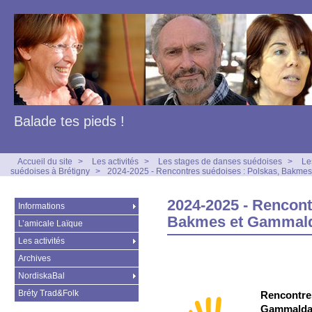
Balade tes pieds !
Accueil du site
>
Les activités
>
Les stages de danses suédoises
>
Le
suédoises à Brétigny
>
2024-2025 - Rencontres suédoises : Polskas, Bakme
2024-2025 - Rencont
Informations
Bakmes et Gammal
L’amicale Laïque
Les activités
Archives
NordiskaBal
Bréty Trad&Folk
Rencontre
Gammalda