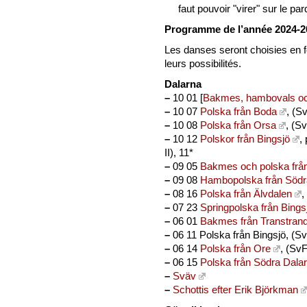
faut pouvoir "virer" sur le pa
Programme de l’année 2024-2
Les danses seront choisies en 
leurs possibilités.
Dalarna
–
10 01 [
Bakmes, hambovals och
–
10 07
Polska från Boda
, (Sv
–
10 08
Polska från Orsa
, (Sv
–
10 12
Polskor från Bingsjö
,
II), 11*
–
09 05
Bakmes och polska från
–
09 08
Hambopolska från Södr
–
08 16
Polska från Älvdalen
,
–
07 23
Springpolska från Bings
–
06 01
Bakmes från Transtran
–
06 11 Polska från Bingsjö, (SvF
–
06 14
Polska från Ore
, (SvF
–
06 15
Polska från Södra Dala
–
Sväv
–
Schottis efter Erik Björkman