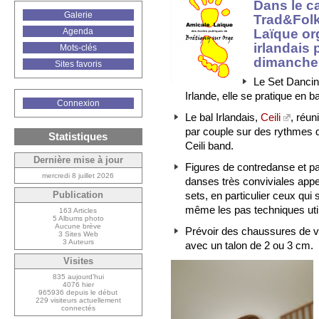
Dans le ca
Galerie
Trad&Folk 
Laïque o
Agenda
irlandais
Mots-clés
dimanche 
Sites favoris
Le Set Dancin
Irlande, elle se pratique en b
Connexion
Le bal Irlandais,
Ceili
, réun
par couple sur des rythmes de
Statistiques
Ceili band.
Dernière mise à jour
Figures de contredanse et p
mercredi 8 juillet 2026
danses très conviviales appe
sets, en particulier ceux qui
Publication
même les pas techniques util
163 Articles
5 Albums photo
Aucune brève
Prévoir des chaussures de vil
3 Sites Web
3 Auteurs
avec un talon de 2 ou 3 cm.
Visites
835 aujourd’hui
4076 hier
965936 depuis le début
229 visiteurs actuellement
connectés