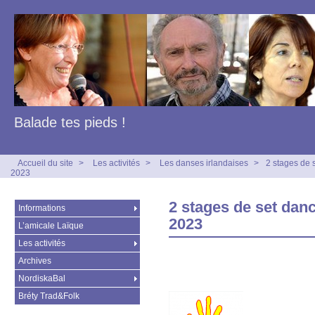
Balade tes pieds !
Accueil du site
>
Les activités
>
Les danses irlandaises
>
2 stages de s
2023
2 stages de set danc
Informations
2023
L’amicale Laïque
Les activités
Archives
NordiskaBal
Bréty Trad&Folk