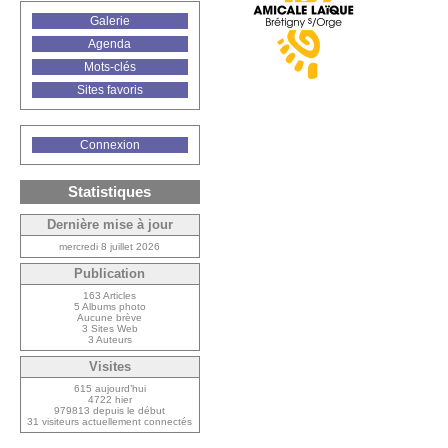
Galerie
Agenda
Mots-clés
Sites favoris
Connexion
Statistiques
Dernière mise à jour
mercredi 8 juillet 2026
Publication
163 Articles
5 Albums photo
Aucune brève
3 Sites Web
3 Auteurs
Visites
615 aujourd’hui
4722 hier
979813 depuis le début
31 visiteurs actuellement connectés