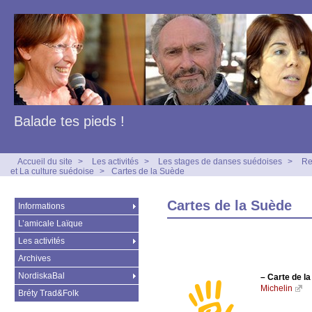
Balade tes pieds !
Accueil du site
>
Les activités
>
Les stages de danses suédoises
>
Re
et La culture suédoise
>
Cartes de la Suède
Cartes de la Suède
Informations
L’amicale Laïque
Les activités
Archives
NordiskaBal
–
Carte de l
Michelin
Bréty Trad&Folk