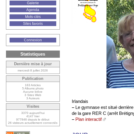
Galerie
Agenda
Mots-clés
Sites favoris
Connexion
Statistiques
Dernière mise à jour
mercredi 8 juillet 2026
Publication
163 Articles
5 Albums photo
Aucune brève
3 Sites Web
3 Auteurs
Irlandais
Visites
–
Le gymnase est situé derrière
de la gare RER C (arrêt Brétign
3370 aujourd’hui
4147 hier
–
Plan interactif
977846 depuis le début
26 visiteurs actuellement connectés