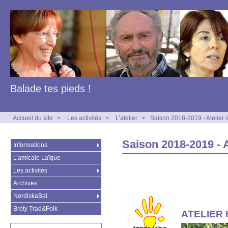
Balade tes pieds !
Accueil du site
>
Les activités
>
L’atelier
>
Saison 2018-2019 - Atelier 
Saison 2018-2019 - A
Informations
L’amicale Laïque
Les activités
Archives
NordiskaBal
Bréty Trad&Folk
ATELIER