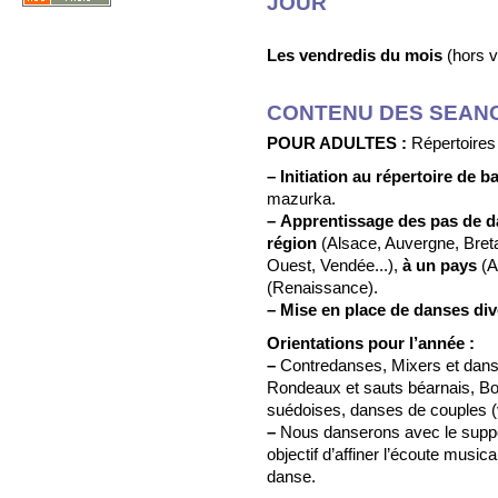
JOUR
Les vendredis du mois
(hors v
CONTENU DES SEAN
POUR ADULTES :
Répertoires 
–
Initiation au répertoire de bal
mazurka.
–
Apprentissage des pas de d
région
(Alsace, Auvergne, Bret
Ouest, Vendée...),
à un pays
(A
(Renaissance).
–
Mise en place de danses di
Orientations pour l’année :
–
Contredanses, Mixers et danse
Rondeaux et sauts béarnais, Bo
suédoises, danses de couples (v
–
Nous danserons avec le suppo
objectif d’affiner l’écoute musica
danse.