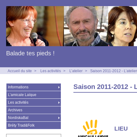
Balade tes pieds !
Accueil du site
>
Les activités
>
L’atelier
>
Saison 2011-2012 - L’atelie
Saison 2011-2012 - L
Informations
L’amicale Laïque
Les activités
Archives
NordiskaBal
Bréty Trad&Folk
LIEU