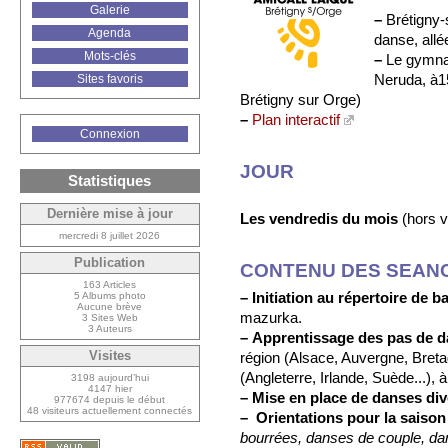
Galerie
–
Brétigny-
Agenda
danse, allé
Mots-clés
–
Le gymnas
Neruda, à1
Sites favoris
Brétigny sur Orge)
–
Plan interactif
Connexion
JOUR
Statistiques
Dernière mise à jour
Les vendredis du mois
(hors v
mercredi 8 juillet 2026
Publication
CONTENU DES SEAN
163 Articles
–
Initiation au répertoire de bal
5 Albums photo
Aucune brève
mazurka.
3 Sites Web
3 Auteurs
–
Apprentissage des pas de 
région (Alsace, Auvergne, Breta
Visites
(Angleterre, Irlande, Suède...)
3198 aujourd’hui
4147 hier
–
Mise en place de danses di
977674 depuis le début
48 visiteurs actuellement connectés
–
Orientations pour la saison
bourrées, danses de couple, 