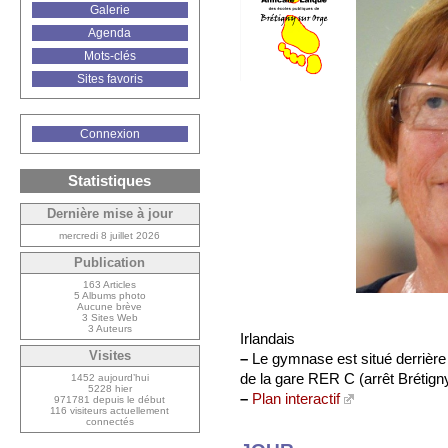
Galerie
Agenda
Mots-clés
Sites favoris
Connexion
Statistiques
Dernière mise à jour
mercredi 8 juillet 2026
Publication
163 Articles
5 Albums photo
Aucune brève
3 Sites Web
3 Auteurs
Irlandais
Visites
–
Le gymnase est situé derrière
de la gare RER C (arrêt Brétign
1452 aujourd’hui
5228 hier
–
Plan interactif
971781 depuis le début
116 visiteurs actuellement
connectés