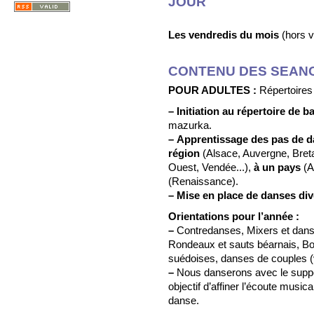
JOUR
Les vendredis du mois
(hors v
CONTENU DES SEAN
POUR ADULTES :
Répertoires
–
Initiation au répertoire de bal
mazurka.
–
Apprentissage des pas de d
région
(Alsace, Auvergne, Bret
Ouest, Vendée...),
à un pays
(A
(Renaissance).
–
Mise en place de danses di
Orientations pour l’année :
–
Contredanses, Mixers et danse
Rondeaux et sauts béarnais, Bo
suédoises, danses de couples (v
–
Nous danserons avec le suppo
objectif d’affiner l’écoute musica
danse.