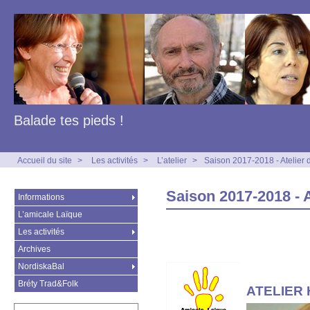
Balade tes pieds !
Accueil du site
>
Les activités
>
L’atelier
>
Saison 2017-2018 - Atelier 
Saison 2017-2018 - A
Informations
L’amicale Laïque
Les activités
Archives
NordiskaBal
Bréty Trad&Folk
ATELIER