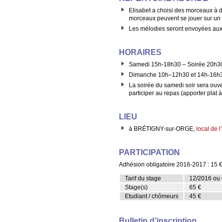
Elisabet a choisi des morceaux à da
morceaux peuvent se jouer sur un 
Les mélodies seront envoyées aux s
HORAIRES
Samedi 15h-18h30 – Soirée 20h30-2
Dimanche 10h–12h30 et 14h-16h
La soirée du samedi soir sera ouve
participer au repas (apporter plat à
LIEU
à BRÉTIGNY-sur-ORGE,
local de 
PARTICIPATION
Adhésion obligatoire 2016-2017 : 15 
Tarif du stage
12/2016 ou
Stage(s)
65 €
Etudiant / chômeurs
45 €
Bulletin d’inscription