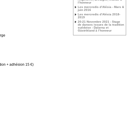
l’honneur
Les mercredis d’Alésia - Mars &
juin 2016
Les mercredis d’Alésia 2018-
2019
20-21 Novembre 2021 - Stage
de danses issues de la tradition
suédoise - Dalarna et
Gästrikland à l’honneur
Orge
ion + adhésion 15 €)