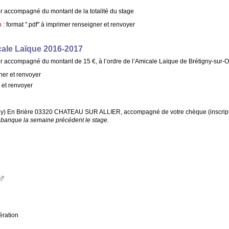
er accompagné du montant de la totalité du stage
n
: format ".pdf" à imprimer renseigner et renvoyer
icale Laïque 2016-2017
er accompagné du montant de 15 €, à l’ordre de l’Amicale Laïque de Brétigny-sur-
ner et renvoyer
 et renvoyer
y) En Brière 03320 CHATEAU SUR ALLIER, accompagné de votre chèque (inscript
 banque la semaine précédent le stage.
ération