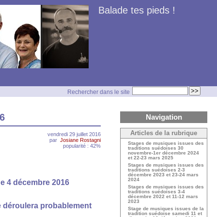
Balade tes pieds !
Rechercher dans le site
16
Navigation
Articles de la rubrique
vendredi 29 juillet 2016
par
Josiane Rostagni
Stages de musiques issues des
popularité : 42%
traditions suédoises 30
novembre-1er décembre 2024
et 22-23 mars 2025
Stages de musiques issues des
traditions suédoises 2-3
décembre 2023 et 23-24 mars
2024
che 4 décembre 2016
Stages de musiques issues des
traditions suédoises 3-4
décembre 2022 et 11-12 mars
2023
e déroulera probablement
Stage de musiques issues de la
tradition suédoise samedi 11 et