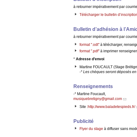
à retourner impérativement par courri
Télécharger le bulletin d’inscriptio
Bulletin d’adhésion à l’Am
à retourner impérativement par courri
format ".odt"
à télécharger, renseig
format ".pdf"
à imprimer renseigner
*
Adresse d’envoi
Martine FOUCAULT (Stage Brétign
-* Les chèques seront déposés en
Renseignements
-* Martine Foucault,
musiquebretigny@gmail.com
Site :
http://www.baladetespieds.fr/
Publicité
Flyer du stage
à diffuser sans mod