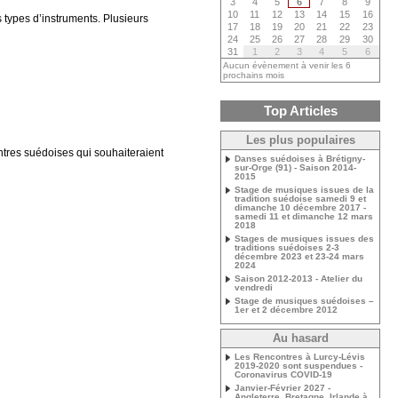
3
4
5
6
7
8
9
10
11
12
13
14
15
16
s types d’instruments. Plusieurs
17
18
19
20
21
22
23
24
25
26
27
28
29
30
31
1
2
3
4
5
6
Aucun évènement à venir les 6
prochains mois
Top Articles
Les plus populaires
ntres suédoises qui souhaiteraient
Danses suédoises à Brétigny-
sur-Orge (91) - Saison 2014-
2015
Stage de musiques issues de la
tradition suédoise samedi 9 et
dimanche 10 décembre 2017 -
samedi 11 et dimanche 12 mars
2018
Stages de musiques issues des
traditions suédoises 2-3
décembre 2023 et 23-24 mars
2024
Saison 2012-2013 - Atelier du
vendredi
Stage de musiques suédoises –
1er et 2 décembre 2012
Au hasard
Les Rencontres à Lurcy-Lévis
2019-2020 sont suspendues -
Coronavirus COVID-19
Janvier-Février 2027 -
Angleterre, Bretagne, Irlande à