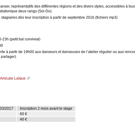
nser, représentatifs des différentes régions et des divers styles, accessibles à tou
diatonique deux rangs (Sol-Do).
tagiaires dès leur inscription à partir de septembre 2016 (fichiers mp3)
3h (petit bal convivial)
30
rte à partir de 19h00 aux danseurs et danseuses de l’atelier régulier ou aux renco
 partager).
l’Amicale Laïque
€
 03/2017
Inscription 2 mois avant le stage
60 €
40 €