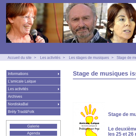
Accueil du site
>
Les activités
>
Les stages de musiques
>
Stage de mu
Stage de musiques is
Informations
L’amicale Laïque
Les activités
Archives
NordiskaBal
Bréty Trad&Folk
Stage de mu
Galerie
Le deuxième
Agenda
les 25 et 26