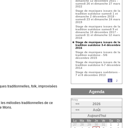
dimanche 12 décembre 2021 -
samedi 26 et dimanche 27 mars
2022
Stage de musiques issues de la
tradition suédoise samedi 1 et
dimanche 2 décembre 2018 -
samedi 23 et dimanche 24 mars
2019
Stage de musiques issues de la
tradition suédoise samedi 9 et
dimanche 10 décembre 2017 -
samedi 11 et dimanche 12 mars
2018
Stage de musiques issues de la
tradition suédoise 3-4 décembre
2016
Stage de musiques issues de la
tradition suédoise - 5/6
décembre 2015
Stage de musiques issues de la
tradition suédoise 6-7 décembre
2014
Stage de musiques suédoises -
7 et 8 décembre 2013
1
2
es traditionnelles, folk, improvisées
Agenda
Array
 les mélodies traditionnelles de ce
<<
2026
de Mons.
<<
Août
Aujourd’hui
Lu
Ma
Me
Je
Ve
Sa
Di
27
28
29
30
31
1
2