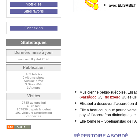
Mots-clés
avec
ELISABET
Sites favoris
Connexion
Statistiques
Dernière mise à jour
mercredi 8 juillet 2026
Publication
163 Articles
5 Albums photo
Aucune brève
3 Sites Web
3 Auteurs
Musicienne belgo-suédoise, Elisabe
Visites
(
Varsågod
,
Trio Izberg
, les O
2735 aujourd’hui
Elisabet a découvert l’accordéon di
4076 hier
967836 depuis le début
Elle a beaucoup joué pour diverses
191 visiteurs actuellement
pays à l’accordéon diatonique, de 
connectés
Elle forme le « Spelmanslag de l’A
RÉPERTOIRE ABORDÉ