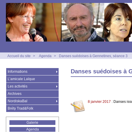
Accueil du site
>
Agenda
>
Danses suédoises à Gennetines, séance 3
Danses suédoises à G
Informations
L’amicale Laïque
Les activités
Archives
NordiskaBal
8 janvier 2017
: Danses iss
Bréty Trad&Folk
Galerie
Agenda