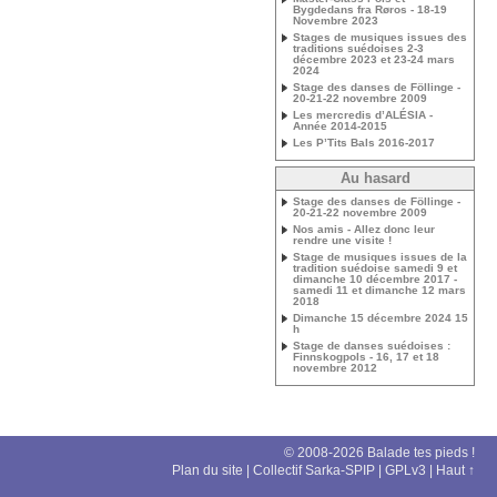
Bygdedans fra Røros - 18-19
Novembre 2023
Stages de musiques issues des
traditions suédoises 2-3
décembre 2023 et 23-24 mars
2024
Stage des danses de Föllinge -
20-21-22 novembre 2009
Les mercredis d’ALÉSIA -
Année 2014-2015
Les P’Tits Bals 2016-2017
Au hasard
Stage des danses de Föllinge -
20-21-22 novembre 2009
Nos amis - Allez donc leur
rendre une visite !
Stage de musiques issues de la
tradition suédoise samedi 9 et
dimanche 10 décembre 2017 -
samedi 11 et dimanche 12 mars
2018
Dimanche 15 décembre 2024 15
h
Stage de danses suédoises :
Finnskogpols - 16, 17 et 18
novembre 2012
© 2008-2026 Balade tes pieds !
Plan du site
|
Collectif Sarka-SPIP
|
GPLv3
|
Haut ↑