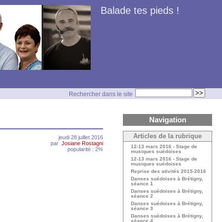
Balade tes pieds !
Rechercher dans le site
Navigation
Articles de la rubrique
jeudi 28 juillet 2016
par
Josiane Rostagni
12-13 mars 2016 - Stage de
popularité : 2%
musiques suédoises
12-13 mars 2016 - Stage de
musiques suédoises
Reprise des ativités 2015-2016
Danses suédoises à Brétigny,
séance 1
Danses suédoises à Brétigny,
séance 2
Danses suédoises à Brétigny,
séance 3
Danses suédoises à Brétigny,
séance 4