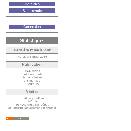
Mots-clés
Sites favoris
Connexion
Statistiques
Dernière mise à jour
mercredi 8 juillet 2026
Publication
163 Articles
5 Albums photo
Aucune brève
3 Sites Web
3 Auteurs
Visites
3069 aujourd’hui
4147 hier
977545 depuis le début
38 visiteurs actuellement connectés