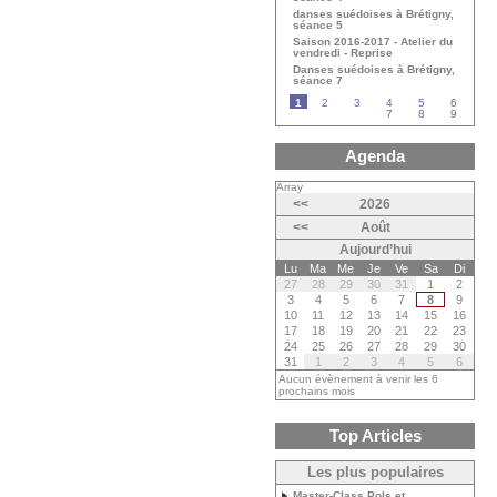
danses suédoises à Brétigny,
séance 5
Saison 2016-2017 - Atelier du
vendredi - Reprise
Danses suédoises à Brétigny,
séance 7
1
2
3
4
5
6
7
8
9
Agenda
Array
<<
2026
<<
Août
Aujourd’hui
Lu
Ma
Me
Je
Ve
Sa
Di
27
28
29
30
31
1
2
3
4
5
6
7
8
9
10
11
12
13
14
15
16
17
18
19
20
21
22
23
24
25
26
27
28
29
30
31
1
2
3
4
5
6
Aucun évènement à venir les 6
prochains mois
Top Articles
Les plus populaires
Master-Class Pols et