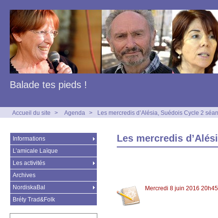
Balade tes pieds !
Accueil du site
>
Agenda
>
Les mercredis d’Alésia, Suédois Cycle 2 séa
Les mercredis d’Alési
Informations
L’amicale Laïque
Les activités
Archives
NordiskaBal
Mercredi 8 juin 2016 20h45
Bréty Trad&Folk