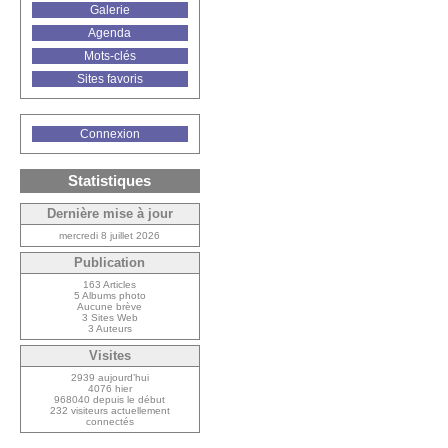
Galerie
Agenda
Mots-clés
Sites favoris
Connexion
Statistiques
Dernière mise à jour
mercredi 8 juillet 2026
Publication
163 Articles
5 Albums photo
Aucune brève
3 Sites Web
3 Auteurs
Visites
2939 aujourd’hui
4076 hier
968040 depuis le début
232 visiteurs actuellement
connectés