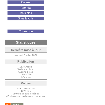
Galerie
Agenda
Mots-clés
Sites favoris
Connexion
Statistiques
Dernière mise à jour
mercredi 8 juillet 2026
Publication
163 Articles
5 Albums photo
Aucune brève
3 Sites Web
3 Auteurs
Visites
1255 aujourd’hui
4722 hier
980453 depuis le début
40 visiteurs actuellement connectés