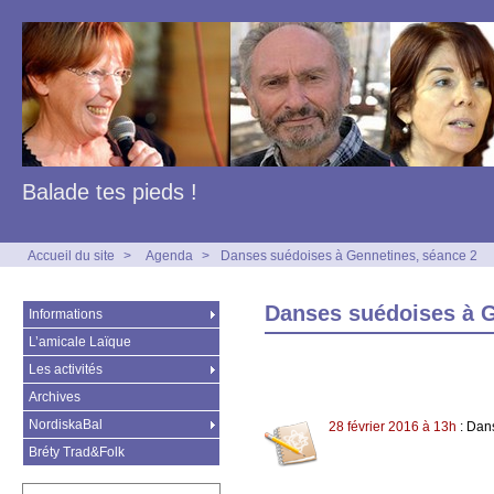
Balade tes pieds !
Accueil du site
>
Agenda
>
Danses suédoises à Gennetines, séance 2
Danses suédoises à G
Informations
L’amicale Laïque
Les activités
Archives
NordiskaBal
28 février 2016 à 13h
: Dan
Bréty Trad&Folk